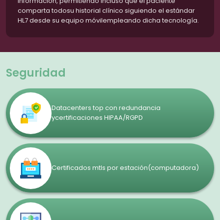
información, permitiendo incluso que el paciente
comparta todosu historial clínico siguiendo el estándar
HL7 desde su equipo móvilempleando dicha tecnología.
Seguridad
Datacenters top con redundancia
ycertificaciones HIPAA/RGPD
Certificados mtls por estación(computadora)