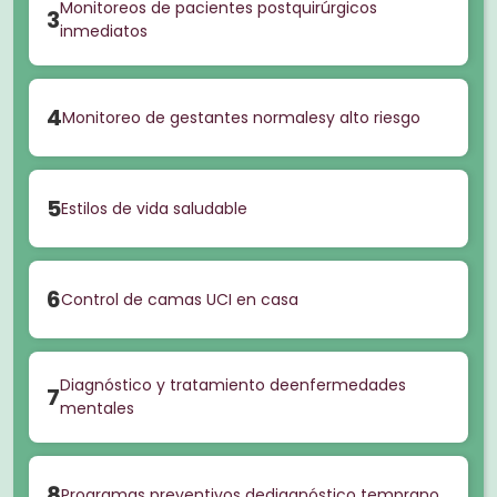
Monitoreos de pacientes postquirúrgicos
3
inmediatos
4
Monitoreo de gestantes normalesy alto riesgo
5
Estilos de vida saludable
6
Control de camas UCI en casa
Diagnóstico y tratamiento deenfermedades
7
mentales
8
Programas preventivos dediagnóstico temprano