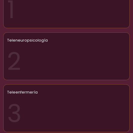
1
Teleneuropsicología
2
Teleenfermería
3